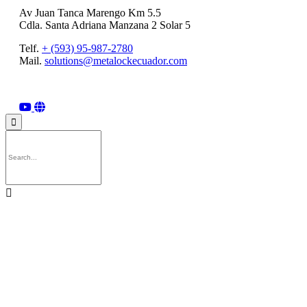
Av Juan Tanca Marengo Km 5.5
Cdla. Santa Adriana Manzana 2 Solar 5
Telf.
+ (593) 95-987-2780
Mail.
solutions@metalockecuador.com
© 2025
Metalock Ecuador S.A.
│ Privacy
∙
Terms of Use
∙

