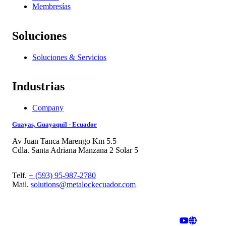
Membresías
Soluciones
Soluciones & Servicios
Industrias
Company
Guayas, Guayaquil - Ecuador
Av Juan Tanca Marengo Km 5.5
Cdla. Santa Adriana Manzana 2 Solar 5
Telf.
+ (593) 95-987-2780
Mail.
solutions@metalockecuador.com
© 2025
Metalock Ecuador S.A.
│ Privacy
∙
Terms of Use
∙